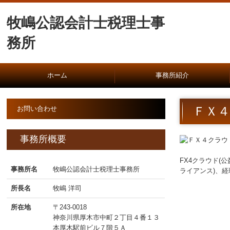
牧嶋公認会計士税理士事
務所
ホーム
事務所紹介
所長挨拶
経営理念
事務所案内
ＦＸ
お問い合わせ
事務所概要
FX4クラウド
事務所名
牧嶋公認会計士税理士事務所
ライアンス)、
所長名
牧嶋 洋司
所在地
〒243-0018
神奈川県厚木市中町２丁目４番１３
本厚木駅前ビル７階５Ａ