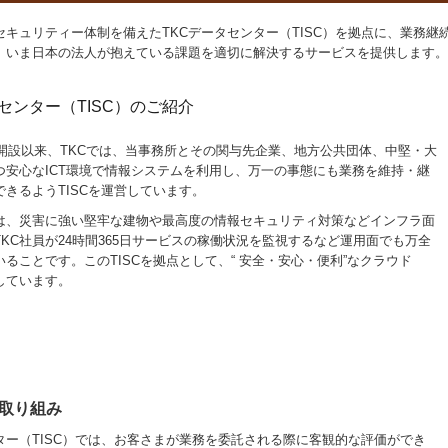
セキュリティー体制を備えたTKCデータセンター（TISC）を拠点に、業務
、いま日本の法人が抱えている課題を適切に解決するサービスを提供します。
センター（TISC）のご紹介
の開設以来、TKCでは、当事務所とその関与先企業、地方公共団体、中堅・大
つ安心なICT環境で情報システムを利用し、万一の事態にも業務を維持・継
きるようTISCを運営しています。
は、災害に強い堅牢な建物や最高度の情報セキュリティ対策などインフラ面
KC社員が24時間365日サービスの稼働状況を監視するなど運用面でも万全
ることです。このTISCを拠点として、“ 安全・安心・便利”なクラウド
しています。
取り組み
ター（TISC）では、お客さまが業務を委託される際に客観的な評価ができ