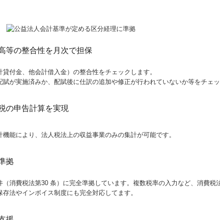
高等の整合性を月次で担保
計貸付金、他会計借入金）の整合性をチェックします。
配賦が実施済みか、配賦後に仕訳の追加や修正が行われていないか等をチェッ
税の申告計算を実現
計機能により、法人税法上の収益事業のみの集計が可能です。
準拠
件（消費税法第30 条）に完全準拠しています。複数税率の入力など、消費税
保存法やインボイス制度にも完全対応してます。
支援