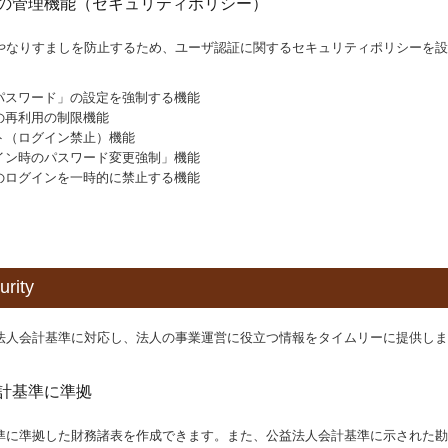
の管理機能（セキュリティポリシー）
やなりすましを防止するため、ユーザ認証に関するセキュリティポリシーを設
。
パスワード」の設定を強制する機能
の再利用の制限機能
ト（ログイン禁止）機能
イン時のパスワード変更強制」機能
のログインを一時的に禁止する機能
rity
法人会計基準に対応し、法人の事業運営に役立つ情報をタイムリーに提供しま
計基準に準拠
準に準拠した財務諸表を作成できます。また、公益法人会計基準に示された勘