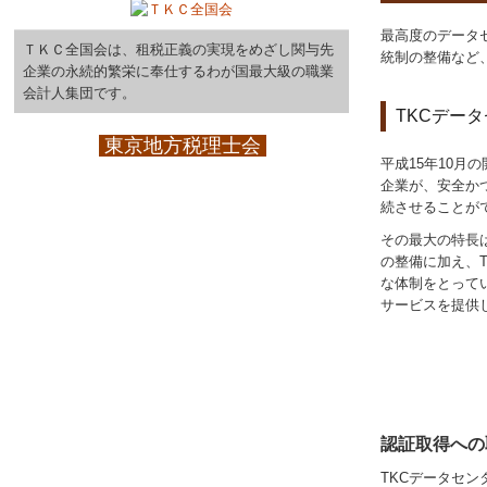
最高度のデータ
ＴＫＣ全国会は、租税正義の実現をめざし関与先
統制の整備など
企業の永続的繁栄に奉仕するわが国最大級の職業
会計人集団です。
TKCデータ
東京地方税理士会
平成15年10月
企業が、安全か
続させることがで
その最大の特長
の整備に加え、T
な体制をとってい
サービスを提供
認証取得への
TKCデータセン