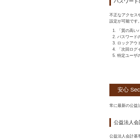
パスワード
不正なアクセス
設定が可能です
「質の高い
パスワード
ロックアウ
「次回ログ
特定ユーザ
安心 Secu
常に最新の公益
公益法人会
公益法人会計基