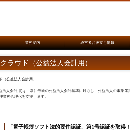
業務案内
経営者お役立ち情報
税務会計顧問
創業の夢をお手伝いします
事業承継支援
円満な相続を支援
料金について
国の共済制度活用コーナー
一般事業経営者の方へ
病医院の開業と経営改善
社会福祉法人の方へ
学校法人の方へ
公益法人の方へ
４クラウド（公益法人会計用）
(公益法人会計用)は、常に最新の公益法人会計基準に対応し、公益法人の事業
経理業務合理化を支援します。
「電子帳簿ソフト法的要件認証」第1号認証を取得