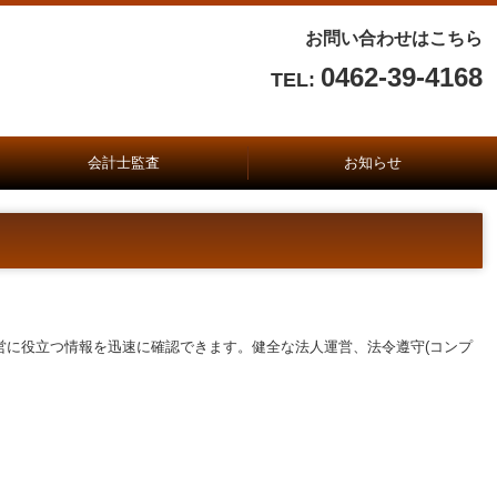
お問い合わせはこちら
0462-39-4168
TEL:
会計士監査
お知らせ
会社法監査
学校法人監査
社会福祉法人監査
公益法人監査
ブログ
お客様リンク
運営に役立つ情報を迅速に確認できます。健全な法人運営、法令遵守(コンプ
！