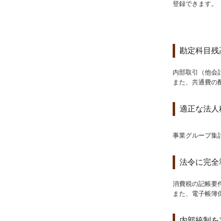
登録できます。
勘定科目残
内部取引（他会
また、共通費の
適正な法人
事業グループ集
法令に完全
消費税の記帳要
また、電子帳簿
内部統制を