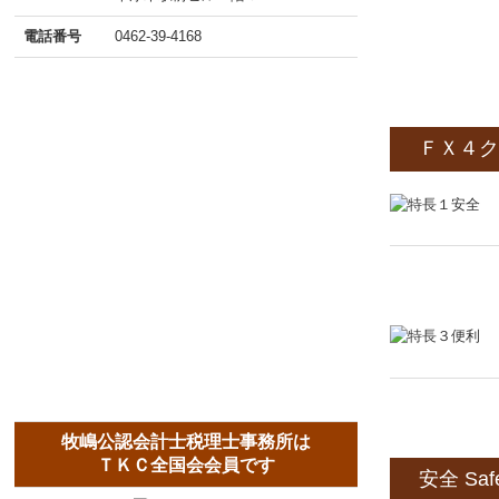
電話番号
0462-39-4168
ＦＸ４ク
牧嶋公認会計士税理士事務所は
ＴＫＣ全国会会員です
安全 Safe