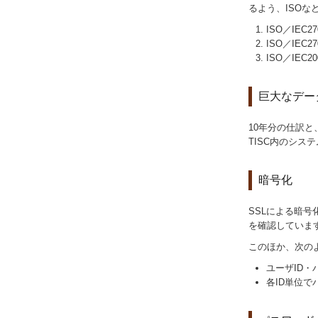
るよう、ISO
ISO／IE
ISO／IEC
ISO／IE
巨大なデー
10年分の仕訳と
TISC内のシ
暗号化
SSLによる暗
を確認していま
このほか、次の
ユーザID
各ID単位