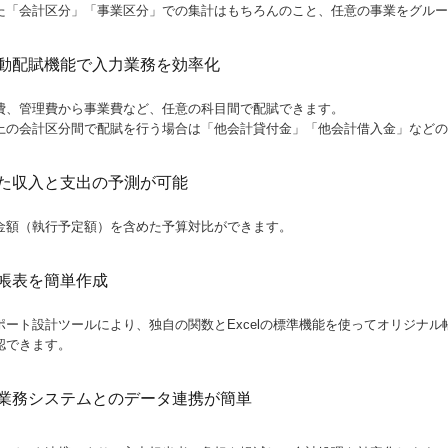
た「会計区分」「事業区分」での集計はもちろんのこと、任意の事業をグルー
動配賦機能で入力業務を効率化
費、管理費から事業費など、任意の科目間で配賦できます。
上の会計区分間で配賦を行う場合は「他会計貸付金」「他会計借入金」などの
た収入と支出の予測が可能
金額（執行予定額）を含めた予算対比ができます。
帳表を簡単作成
ポート設計ツールにより、独自の関数とExcelの標準機能を使ってオリジナ
認できます。
業務システムとのデータ連携が簡単