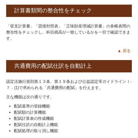
計算書類間の整合性をチェック
「収支計算書」「貸借対照表」「正味財産増減計算書」の各帳表間の
整合性をチェックし、科目残高が一致しているかを一目で確認できま
す。
▲ 戻る
共通費用の配賦仕訳を自動計上
認定法施行規則第１３条、第１９条および公益認定等ガイドラインⅠ-
７．(1)で求められる「共通費用の配賦」を行えます。
主な機能は次の通りです。
配賦基準の登録機能
配賦額の計算機能
配賦計算表の作成機能
配賦仕訳の自動計上機能
配賦処理の取り消し機能