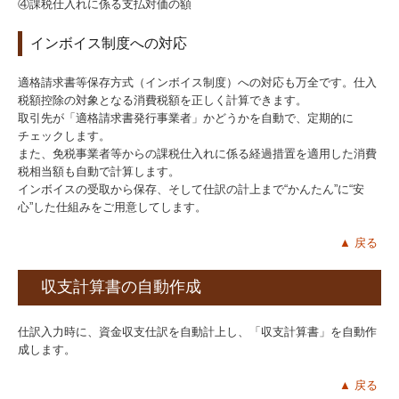
④課税仕入れに係る支払対価の額
インボイス制度への対応
適格請求書等保存方式（インボイス制度）への対応も万全です。仕入
税額控除の対象となる消費税額を正しく計算できます。
取引先が「適格請求書発行事業者」かどうかを自動で、定期的に
チェックします。
また、免税事業者等からの課税仕入れに係る経過措置を適用した消費
税相当額も自動で計算します。
インボイスの受取から保存、そして仕訳の計上まで“かんたん”に“安
心”した仕組みをご用意してします。
▲ 戻る
収支計算書の自動作成
仕訳入力時に、資金収支仕訳を自動計上し、「収支計算書」を自動作
成します。
▲ 戻る