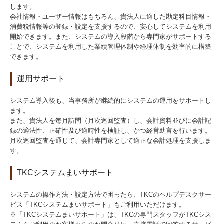
します。
会社情報・ユーザー情報はもちろん、貴法人に適した勘定科目情報・
消費税情報等の登録・設定を支援するので、安心してシステムを利用
開始できます。また、システムの導入段階から専門家がサポートする
ことで、システムを利用した業績管理体制や経理体制を効率的に構築
できます。
運用サポート
システム導入後も、当事務所が継続的にシステムの運用をサポートし
ます。
また、貴法人を毎月訪問（月次巡回監査）し、会計資料並びに会計記
録の適法性、正確性及び適時性を検証し、かつ経営助言を行います。
月次巡回監査を通じて、会計専門家として適正な会計処理を支援しま
す。
TKCシステムまいサポート
システムの操作方法・設定方法で困ったら、TKCのヘルプデスクサー
ビス「TKCシステムまいサポート」もご利用いただけます。
※「TKCシステムまいサポート」は、TKCの専門スタッフがTKCシス