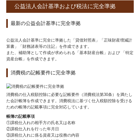
公益法人会計基準および税法に完全準拠
最新の公益会計基準に完全準拠
公益法人会計基準に完全に準拠した「貸借対照表」「正味財産増減計
算書」「財務諸表等の注記」を作成できます。
また、補助簿として作成が求められる「基本財産台帳」および 「特定
資産台帳」を作成できます。
消費税の記帳要件に完全準拠
消費税の仕入税額控除に必要な記帳要件（消費税法第30条）を満たし
た会計帳簿を作成できます。消費税法に基づく仕入税額控除を受ける
ための帳簿の記載事項に完全対応しています。
帳簿の記載事項
①課税仕入れの相手方の氏名又は名称
②課税仕入れを行った年月日
③課税仕入れに係る資産又は役務の内容