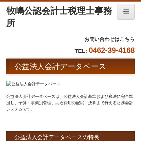
牧嶋公認会計士税理士事務
所
ホーム
事務所紹介
お問い合わせはこちら
0462-39-4168
TEL:
所長挨拶
公益法人会計データベース
経営理念
事務所案内
業務案内
公益法人会計データベースは、公益法人会計基準および税法に完全準
拠し、予算・事業別管理、共通費用の配賦、決算まで行える財務会計
税務会計顧問
システムです。
創業の夢をお手伝いします
事業承継支援
公益法人会計データベースの特長